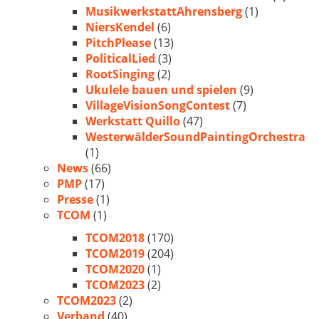
MusikwerkstattAhrensberg
(1)
NiersKendel
(6)
PitchPlease
(13)
PoliticalLied
(3)
RootSinging
(2)
Ukulele bauen und spielen
(9)
VillageVisionSongContest
(7)
Werkstatt Quillo
(47)
WesterwälderSoundPaintingOrchestra
(1)
News
(66)
PMP
(17)
Presse
(1)
TCOM
(1)
TCOM2018
(170)
TCOM2019
(204)
TCOM2020
(1)
TCOM2023
(2)
TCOM2023
(2)
Verband
(40)