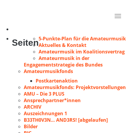
Schwarz, Hermann-Josef
Fulda
Toggle
2009
navigat
5-Punkte-Plan für die Amateurmusik
Seiten
Aktuelles & Kontakt
Amateurmusik im Koalitionsvertrag
Amateurmusik in der
Engagementstrategie des Bundes
Amateurmusikfonds
Postkartenaktion
Amateurmusikfonds: Projektvorstellungen
AMU – Die 3 PLUS
Ansprechpartner*innen
ARCHIV
Auszeichnungen 1
B33TH0V3N… AND3RS! [abgelaufen]
Bilder