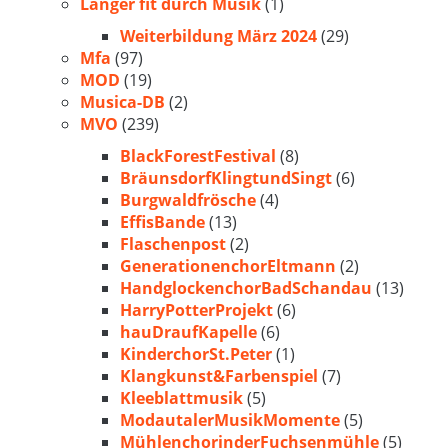
Länger fit durch Musik
(1)
Weiterbildung März 2024
(29)
Mfa
(97)
MOD
(19)
Musica-DB
(2)
MVO
(239)
BlackForestFestival
(8)
BräunsdorfKlingtundSingt
(6)
Burgwaldfrösche
(4)
EffisBande
(13)
Flaschenpost
(2)
GenerationenchorEltmann
(2)
HandglockenchorBadSchandau
(13)
HarryPotterProjekt
(6)
hauDraufKapelle
(6)
KinderchorSt.Peter
(1)
Klangkunst&Farbenspiel
(7)
Kleeblattmusik
(5)
ModautalerMusikMomente
(5)
MühlenchorinderFuchsenmühle
(5)