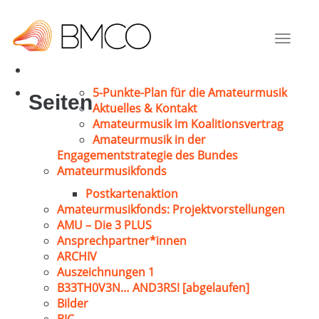
Schulz, Gerhard
Hamburg
Toggle
1972
navigat
5-Punkte-Plan für die Amateurmusik
Seiten
Aktuelles & Kontakt
Amateurmusik im Koalitionsvertrag
Amateurmusik in der
Engagementstrategie des Bundes
Amateurmusikfonds
Postkartenaktion
Amateurmusikfonds: Projektvorstellungen
AMU – Die 3 PLUS
Ansprechpartner*innen
ARCHIV
Auszeichnungen 1
B33TH0V3N… AND3RS! [abgelaufen]
Bilder