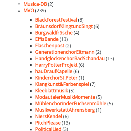
Musica-DB
(2)
MVO
(239)
BlackForestFestival
(8)
BräunsdorfKlingtundSingt
(6)
Burgwaldfrösche
(4)
EffisBande
(13)
Flaschenpost
(2)
GenerationenchorEltmann
(2)
HandglockenchorBadSchandau
(13)
HarryPotterProjekt
(6)
hauDraufKapelle
(6)
KinderchorSt.Peter
(1)
Klangkunst&Farbenspiel
(7)
Kleeblattmusik
(5)
ModautalerMusikMomente
(5)
MühlenchorinderFuchsenmühle
(5)
MusikwerkstattAhrensberg
(1)
NiersKendel
(6)
PitchPlease
(13)
PoliticalLied
(3)