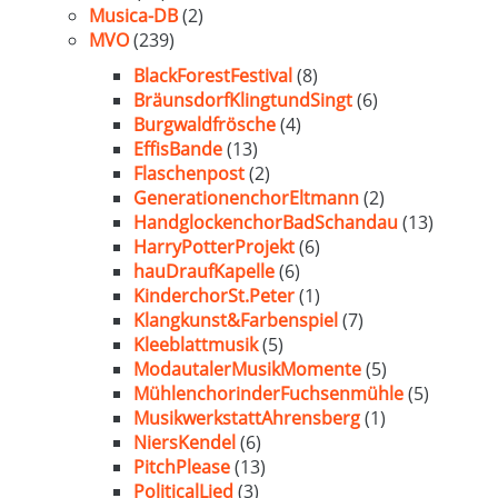
Musica-DB
(2)
MVO
(239)
BlackForestFestival
(8)
BräunsdorfKlingtundSingt
(6)
Burgwaldfrösche
(4)
EffisBande
(13)
Flaschenpost
(2)
GenerationenchorEltmann
(2)
HandglockenchorBadSchandau
(13)
HarryPotterProjekt
(6)
hauDraufKapelle
(6)
KinderchorSt.Peter
(1)
Klangkunst&Farbenspiel
(7)
Kleeblattmusik
(5)
ModautalerMusikMomente
(5)
MühlenchorinderFuchsenmühle
(5)
MusikwerkstattAhrensberg
(1)
NiersKendel
(6)
PitchPlease
(13)
PoliticalLied
(3)