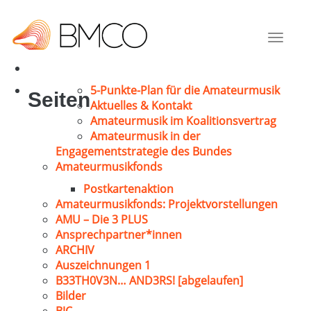
Schroiff, Franz
Engelskirchen
Toggle
1975
navigat
5-Punkte-Plan für die Amateurmusik
Seiten
Aktuelles & Kontakt
Amateurmusik im Koalitionsvertrag
Amateurmusik in der
Engagementstrategie des Bundes
Amateurmusikfonds
Postkartenaktion
Amateurmusikfonds: Projektvorstellungen
AMU – Die 3 PLUS
Ansprechpartner*innen
ARCHIV
Auszeichnungen 1
B33TH0V3N… AND3RS! [abgelaufen]
Bilder