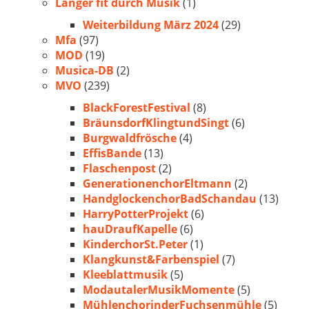
Länger fit durch Musik
(1)
Weiterbildung März 2024
(29)
Mfa
(97)
MOD
(19)
Musica-DB
(2)
MVO
(239)
BlackForestFestival
(8)
BräunsdorfKlingtundSingt
(6)
Burgwaldfrösche
(4)
EffisBande
(13)
Flaschenpost
(2)
GenerationenchorEltmann
(2)
HandglockenchorBadSchandau
(13)
HarryPotterProjekt
(6)
hauDraufKapelle
(6)
KinderchorSt.Peter
(1)
Klangkunst&Farbenspiel
(7)
Kleeblattmusik
(5)
ModautalerMusikMomente
(5)
MühlenchorinderFuchsenmühle
(5)