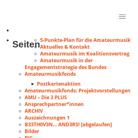
Sorg, Gert
Heiligenhaus
Toggle
1971
navigat
5-Punkte-Plan für die Amateurmusik
Seiten
Aktuelles & Kontakt
Amateurmusik im Koalitionsvertrag
Amateurmusik in der
Engagementstrategie des Bundes
Amateurmusikfonds
Postkartenaktion
Amateurmusikfonds: Projektvorstellungen
AMU – Die 3 PLUS
Ansprechpartner*innen
ARCHIV
Auszeichnungen 1
B33TH0V3N… AND3RS! [abgelaufen]
Bilder