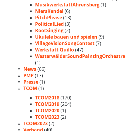
MusikwerkstattAhrensberg
(1)
NiersKendel
(6)
PitchPlease
(13)
PoliticalLied
(3)
RootSinging
(2)
Ukulele bauen und spielen
(9)
VillageVisionSongContest
(7)
Werkstatt Quillo
(47)
WesterwälderSoundPaintingOrchestra
(1)
News
(66)
PMP
(17)
Presse
(1)
TCOM
(1)
TCOM2018
(170)
TCOM2019
(204)
TCOM2020
(1)
TCOM2023
(2)
TCOM2023
(2)
Verband
(40)