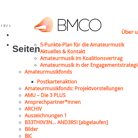
Rothschuh, Fritz
München
1971
Über u
5-Punkte-Plan für die Amateurmusik
Seiten
Aktuelles & Kontakt
Amateurmusik im Koalitionsvertrag
Amateurmusik in der Engagementstrategi
Amateurmusikfonds
Postkartenaktion
Amateurmusikfonds: Projektvorstellungen
AMU – Die 3 PLUS
Ansprechpartner*innen
ARCHIV
Auszeichnungen 1
B33TH0V3N… AND3RS! [abgelaufen]
Bilder
BJC