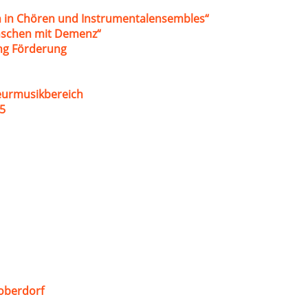
 in Chören und Instrumentalensembles“
nschen mit Demenz“
ung Förderung
eurmusikbereich
5
oberdorf