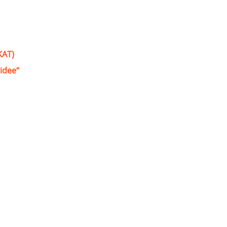
KAT)
idee“