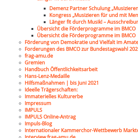
Demenz Partner Schulung „Musizieren
Kongress „Musizieren für und mit Me
Länger fit durch Musik! – Ausschreib
Übersicht die Förderprogramme im BMCO
Übersicht die Förderprogramme im BMCO
Förderung von Demokratie und Vielfalt im Amat
Forderungen des BMCO zur Bundestagswahl 202
frag-amu.de
Gremien
Handbuch Öffentlichkeitsarbeit
Hans-Lenz-Medaille
Hilfsmaßnahmen | bis Juni 2021
Ideelle Trägerschaften:
Immaterielles Kulturerbe
Impressum
IMPULS
IMPULS Online-Antrag
Impuls-Blog
Internationaler Kammerchor-Wettbewerb Markt
Interview frag-amu.de