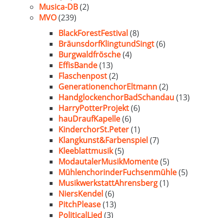
Musica-DB
(2)
MVO
(239)
BlackForestFestival
(8)
BräunsdorfKlingtundSingt
(6)
Burgwaldfrösche
(4)
EffisBande
(13)
Flaschenpost
(2)
GenerationenchorEltmann
(2)
HandglockenchorBadSchandau
(13)
HarryPotterProjekt
(6)
hauDraufKapelle
(6)
KinderchorSt.Peter
(1)
Klangkunst&Farbenspiel
(7)
Kleeblattmusik
(5)
ModautalerMusikMomente
(5)
MühlenchorinderFuchsenmühle
(5)
MusikwerkstattAhrensberg
(1)
NiersKendel
(6)
PitchPlease
(13)
PoliticalLied
(3)