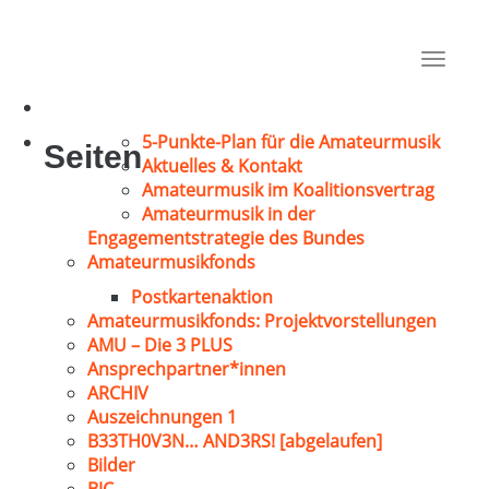
Rentmeister, Hubert
Berlin
Toggle
1975
navigat
5-Punkte-Plan für die Amateurmusik
Seiten
Aktuelles & Kontakt
Amateurmusik im Koalitionsvertrag
Amateurmusik in der
Engagementstrategie des Bundes
Amateurmusikfonds
Postkartenaktion
Amateurmusikfonds: Projektvorstellungen
AMU – Die 3 PLUS
Ansprechpartner*innen
ARCHIV
Auszeichnungen 1
B33TH0V3N… AND3RS! [abgelaufen]
Bilder