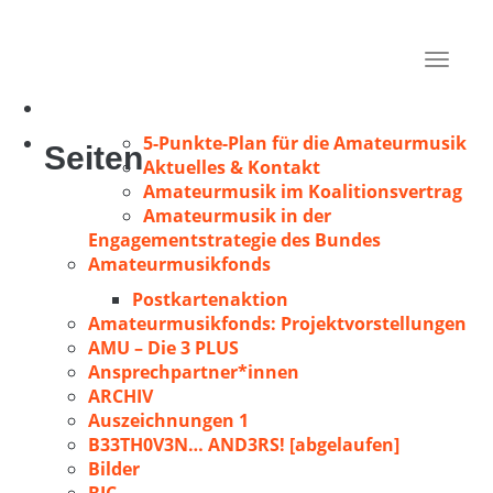
Oppel, Hans
Rheinfelden
Toggle
1971
navigat
5-Punkte-Plan für die Amateurmusik
Seiten
Aktuelles & Kontakt
Amateurmusik im Koalitionsvertrag
Amateurmusik in der
Engagementstrategie des Bundes
Amateurmusikfonds
Postkartenaktion
Amateurmusikfonds: Projektvorstellungen
AMU – Die 3 PLUS
Ansprechpartner*innen
ARCHIV
Auszeichnungen 1
B33TH0V3N… AND3RS! [abgelaufen]
Bilder