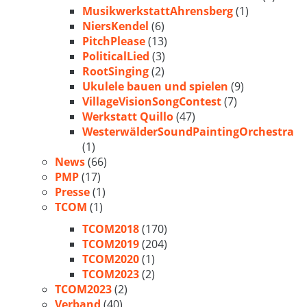
MusikwerkstattAhrensberg
(1)
NiersKendel
(6)
PitchPlease
(13)
PoliticalLied
(3)
RootSinging
(2)
Ukulele bauen und spielen
(9)
VillageVisionSongContest
(7)
Werkstatt Quillo
(47)
WesterwälderSoundPaintingOrchestra
(1)
News
(66)
PMP
(17)
Presse
(1)
TCOM
(1)
TCOM2018
(170)
TCOM2019
(204)
TCOM2020
(1)
TCOM2023
(2)
TCOM2023
(2)
Verband
(40)