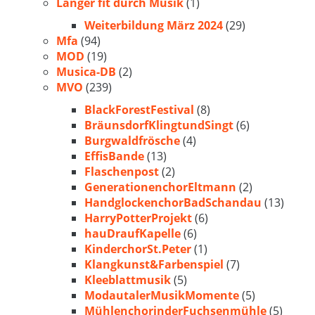
Länger fit durch Musik
(1)
Weiterbildung März 2024
(29)
Mfa
(94)
MOD
(19)
Musica-DB
(2)
MVO
(239)
BlackForestFestival
(8)
BräunsdorfKlingtundSingt
(6)
Burgwaldfrösche
(4)
EffisBande
(13)
Flaschenpost
(2)
GenerationenchorEltmann
(2)
HandglockenchorBadSchandau
(13)
HarryPotterProjekt
(6)
hauDraufKapelle
(6)
KinderchorSt.Peter
(1)
Klangkunst&Farbenspiel
(7)
Kleeblattmusik
(5)
ModautalerMusikMomente
(5)
MühlenchorinderFuchsenmühle
(5)