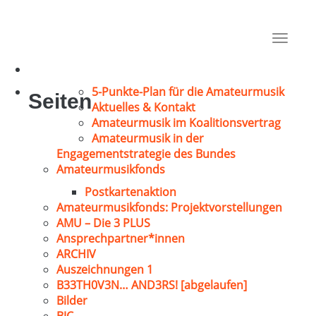
Becker, Lutz
Dortmund
Toggle
1972
navigat
5-Punkte-Plan für die Amateurmusik
Seiten
Aktuelles & Kontakt
Amateurmusik im Koalitionsvertrag
Amateurmusik in der
Engagementstrategie des Bundes
Amateurmusikfonds
Postkartenaktion
Amateurmusikfonds: Projektvorstellungen
AMU – Die 3 PLUS
Ansprechpartner*innen
ARCHIV
Auszeichnungen 1
B33TH0V3N… AND3RS! [abgelaufen]
Bilder