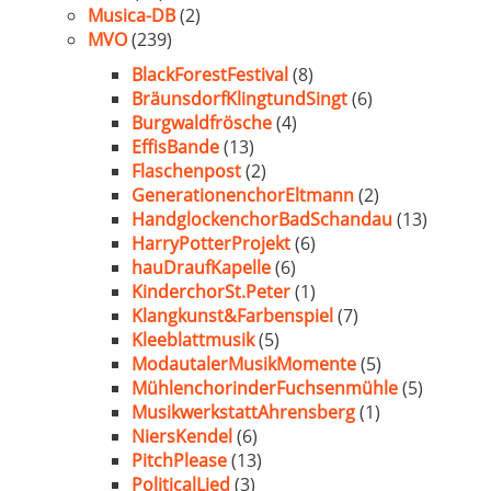
Musica-DB
(2)
MVO
(239)
BlackForestFestival
(8)
BräunsdorfKlingtundSingt
(6)
Burgwaldfrösche
(4)
EffisBande
(13)
Flaschenpost
(2)
GenerationenchorEltmann
(2)
HandglockenchorBadSchandau
(13)
HarryPotterProjekt
(6)
hauDraufKapelle
(6)
KinderchorSt.Peter
(1)
Klangkunst&Farbenspiel
(7)
Kleeblattmusik
(5)
ModautalerMusikMomente
(5)
MühlenchorinderFuchsenmühle
(5)
MusikwerkstattAhrensberg
(1)
NiersKendel
(6)
PitchPlease
(13)
PoliticalLied
(3)