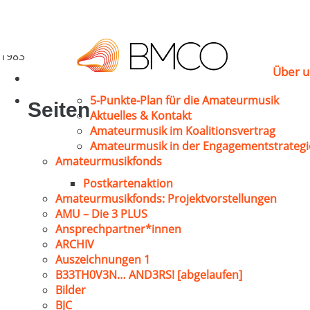
Hutt, Josef
Geislingen
1983
Über u
5-Punkte-Plan für die Amateurmusik
Seiten
Aktuelles & Kontakt
Amateurmusik im Koalitionsvertrag
Amateurmusik in der Engagementstrategi
Amateurmusikfonds
Postkartenaktion
Amateurmusikfonds: Projektvorstellungen
AMU – Die 3 PLUS
Ansprechpartner*innen
ARCHIV
Auszeichnungen 1
B33TH0V3N… AND3RS! [abgelaufen]
Bilder
BJC