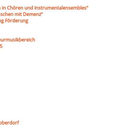
 in Chören und Instrumentalensembles“
nschen mit Demenz“
ung Förderung
eurmusikbereich
5
oberdorf