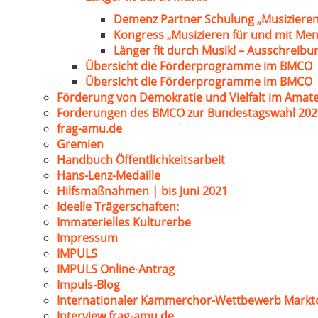
Demenz Partner Schulung „Musizieren
Kongress „Musizieren für und mit Me
Länger fit durch Musik! – Ausschreib
Übersicht die Förderprogramme im BMCO
Übersicht die Förderprogramme im BMCO
Förderung von Demokratie und Vielfalt im Amat
Forderungen des BMCO zur Bundestagswahl 202
frag-amu.de
Gremien
Handbuch Öffentlichkeitsarbeit
Hans-Lenz-Medaille
Hilfsmaßnahmen | bis Juni 2021
Ideelle Trägerschaften:
Immaterielles Kulturerbe
Impressum
IMPULS
IMPULS Online-Antrag
Impuls-Blog
Internationaler Kammerchor-Wettbewerb Markt
Interview frag-amu.de