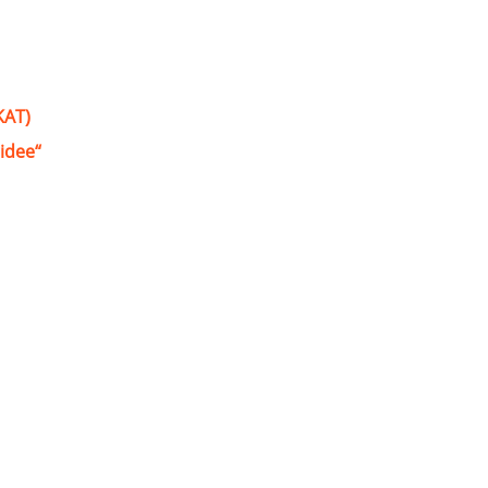
KAT)
idee“