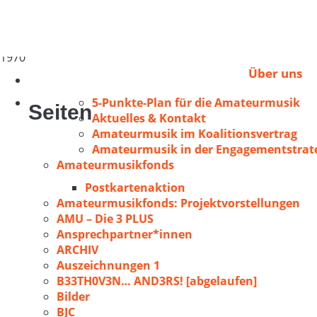
Hütten, Bruno
Richterich
1970
Über uns
5-Punkte-Plan für die Amateurmusik
Seiten
Aktuelles & Kontakt
Amateurmusik im Koalitionsvertrag
Amateurmusik in der Engagementstrate
Amateurmusikfonds
Postkartenaktion
Amateurmusikfonds: Projektvorstellungen
AMU – Die 3 PLUS
Ansprechpartner*innen
ARCHIV
Auszeichnungen 1
B33TH0V3N… AND3RS! [abgelaufen]
Bilder
BJC