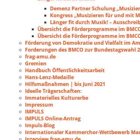
Demenz Partner Schulung „Musizie
Kongress „Musizieren für und mit
Länger fit durch Musik! – Ausschre
Übersicht die Förderprogramme im BMC
Übersicht die Förderprogramme im BMC
Förderung von Demokratie und Vielfalt im A
Forderungen des BMCO zur Bundestagswahl 
frag-amu.de
Gremien
Handbuch Öffentlichkeitsarbeit
Hans-Lenz-Medaille
Hilfsmaßnahmen | bis Juni 2021
Ideelle Trägerschaften:
Immaterielles Kulturerbe
Impressum
IMPULS
IMPULS Online-Antrag
Impuls-Blog
Internationaler Kammerchor-Wettbewerb Mar
Interview frag-amu.de