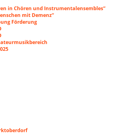
ren in Chören und Instrumentalensembles“
 Menschen mit Demenz“
ibung Förderung
O
O
mateurmusikbereich
2025
ktoberdorf