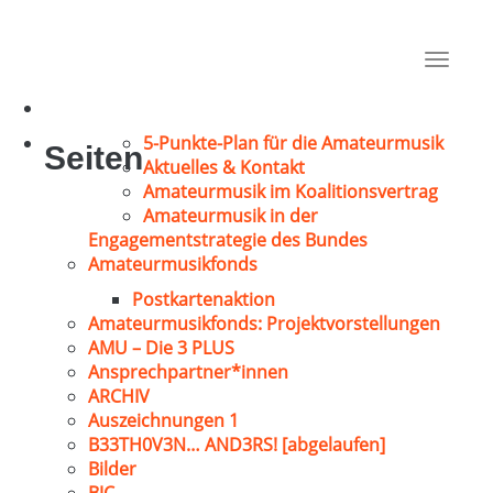
Hilberath, Paul
Düsseldorf
Toggle
1973
navigat
5-Punkte-Plan für die Amateurmusik
Seiten
Aktuelles & Kontakt
Amateurmusik im Koalitionsvertrag
Amateurmusik in der
Engagementstrategie des Bundes
Amateurmusikfonds
Postkartenaktion
Amateurmusikfonds: Projektvorstellungen
AMU – Die 3 PLUS
Ansprechpartner*innen
ARCHIV
Auszeichnungen 1
B33TH0V3N… AND3RS! [abgelaufen]
Bilder