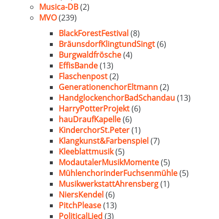
Musica-DB
(2)
MVO
(239)
BlackForestFestival
(8)
BräunsdorfKlingtundSingt
(6)
Burgwaldfrösche
(4)
EffisBande
(13)
Flaschenpost
(2)
GenerationenchorEltmann
(2)
HandglockenchorBadSchandau
(13)
HarryPotterProjekt
(6)
hauDraufKapelle
(6)
KinderchorSt.Peter
(1)
Klangkunst&Farbenspiel
(7)
Kleeblattmusik
(5)
ModautalerMusikMomente
(5)
MühlenchorinderFuchsenmühle
(5)
MusikwerkstattAhrensberg
(1)
NiersKendel
(6)
PitchPlease
(13)
PoliticalLied
(3)