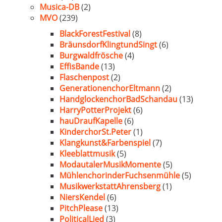
Musica-DB
(2)
MVO
(239)
BlackForestFestival
(8)
BräunsdorfKlingtundSingt
(6)
Burgwaldfrösche
(4)
EffisBande
(13)
Flaschenpost
(2)
GenerationenchorEltmann
(2)
HandglockenchorBadSchandau
(13)
HarryPotterProjekt
(6)
hauDraufKapelle
(6)
KinderchorSt.Peter
(1)
Klangkunst&Farbenspiel
(7)
Kleeblattmusik
(5)
ModautalerMusikMomente
(5)
MühlenchorinderFuchsenmühle
(5)
MusikwerkstattAhrensberg
(1)
NiersKendel
(6)
PitchPlease
(13)
PoliticalLied
(3)