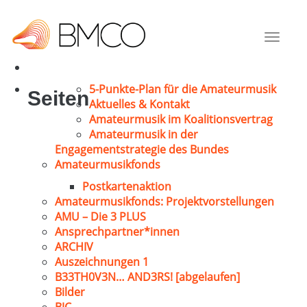
Fügel, Paul
Filderstadt-B.
Toggle
1977
navigat
5-Punkte-Plan für die Amateurmusik
Seiten
Aktuelles & Kontakt
Amateurmusik im Koalitionsvertrag
Amateurmusik in der
Engagementstrategie des Bundes
Amateurmusikfonds
Postkartenaktion
Amateurmusikfonds: Projektvorstellungen
AMU – Die 3 PLUS
Ansprechpartner*innen
ARCHIV
Auszeichnungen 1
B33TH0V3N… AND3RS! [abgelaufen]
Bilder