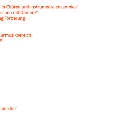
 in Chören und Instrumentalensembles“
nschen mit Demenz“
ung Förderung
eurmusikbereich
5
oberdorf