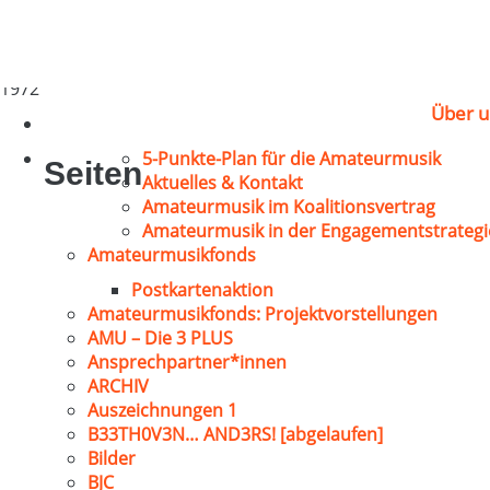
Frommelt, Dieter
Stuttgart
1972
Über u
5-Punkte-Plan für die Amateurmusik
Seiten
Aktuelles & Kontakt
Amateurmusik im Koalitionsvertrag
Amateurmusik in der Engagementstrategi
Amateurmusikfonds
Postkartenaktion
Amateurmusikfonds: Projektvorstellungen
AMU – Die 3 PLUS
Ansprechpartner*innen
ARCHIV
Auszeichnungen 1
B33TH0V3N… AND3RS! [abgelaufen]
Bilder
BJC