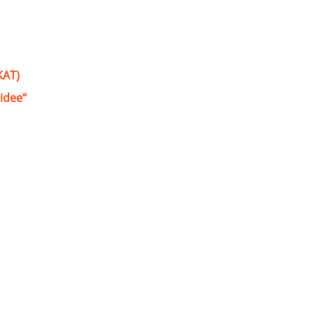
KAT)
idee“