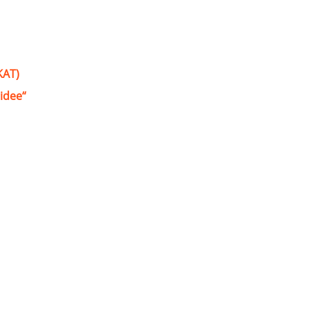
KAT)
idee“