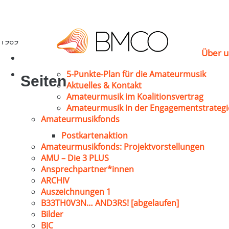
Engler, Klaus
Tübingen
1969
Über u
5-Punkte-Plan für die Amateurmusik
Seiten
Aktuelles & Kontakt
Amateurmusik im Koalitionsvertrag
Amateurmusik in der Engagementstrategi
Amateurmusikfonds
Postkartenaktion
Amateurmusikfonds: Projektvorstellungen
AMU – Die 3 PLUS
Ansprechpartner*innen
ARCHIV
Auszeichnungen 1
B33TH0V3N… AND3RS! [abgelaufen]
Bilder
BJC