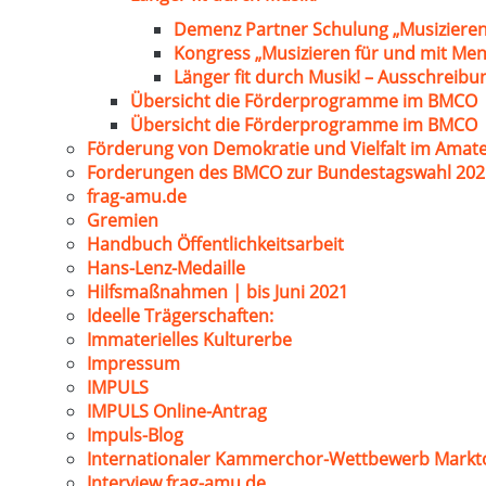
Demenz Partner Schulung „Musizieren
Kongress „Musizieren für und mit Me
Länger fit durch Musik! – Ausschreib
Übersicht die Förderprogramme im BMCO
Übersicht die Förderprogramme im BMCO
Förderung von Demokratie und Vielfalt im Amat
Forderungen des BMCO zur Bundestagswahl 202
frag-amu.de
Gremien
Handbuch Öffentlichkeitsarbeit
Hans-Lenz-Medaille
Hilfsmaßnahmen | bis Juni 2021
Ideelle Trägerschaften:
Immaterielles Kulturerbe
Impressum
IMPULS
IMPULS Online-Antrag
Impuls-Blog
Internationaler Kammerchor-Wettbewerb Markt
Interview frag-amu.de