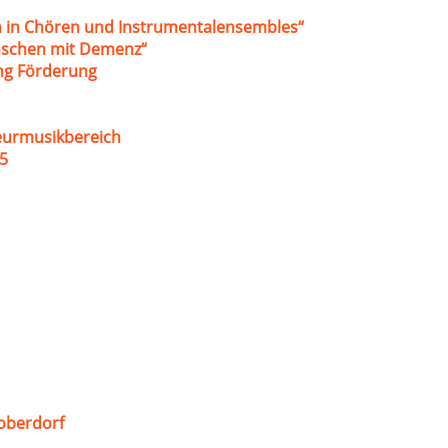
 in Chören und Instrumentalensembles“
nschen mit Demenz“
ung Förderung
eurmusikbereich
5
oberdorf