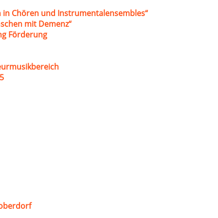
 in Chören und Instrumentalensembles“
nschen mit Demenz“
ung Förderung
eurmusikbereich
5
oberdorf