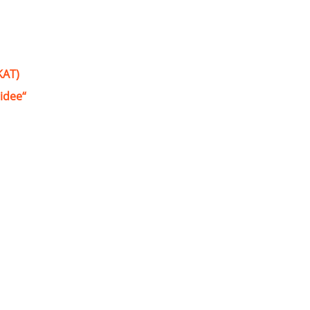
KAT)
idee“