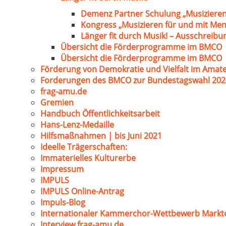
Demenz Partner Schulung „Musizieren
Kongress „Musizieren für und mit Me
Länger fit durch Musik! – Ausschreib
Übersicht die Förderprogramme im BMCO
Übersicht die Förderprogramme im BMCO
Förderung von Demokratie und Vielfalt im Amat
Forderungen des BMCO zur Bundestagswahl 202
frag-amu.de
Gremien
Handbuch Öffentlichkeitsarbeit
Hans-Lenz-Medaille
Hilfsmaßnahmen | bis Juni 2021
Ideelle Trägerschaften:
Immaterielles Kulturerbe
Impressum
IMPULS
IMPULS Online-Antrag
Impuls-Blog
Internationaler Kammerchor-Wettbewerb Markt
Interview frag-amu.de