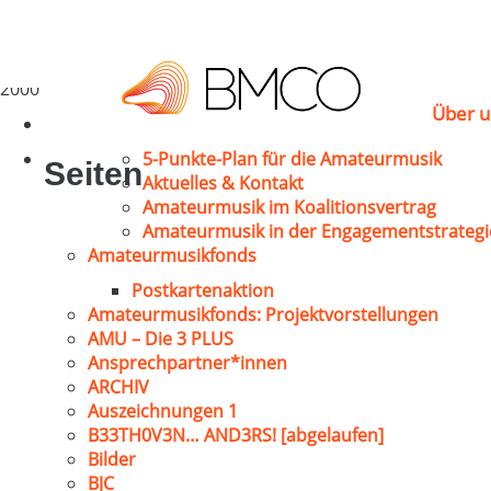
Endres, Franz
Völklingen-Wehrden
2000
Über u
5-Punkte-Plan für die Amateurmusik
Seiten
Aktuelles & Kontakt
Amateurmusik im Koalitionsvertrag
Amateurmusik in der Engagementstrategi
Amateurmusikfonds
Postkartenaktion
Amateurmusikfonds: Projektvorstellungen
AMU – Die 3 PLUS
Ansprechpartner*innen
ARCHIV
Auszeichnungen 1
B33TH0V3N… AND3RS! [abgelaufen]
Bilder
BJC