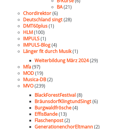
B-Kurse
(6)
BA
(21)
Chordirektor
(6)
Deutschland singt
(28)
DMT60plus
(1)
HLM
(100)
IMPULS
(1)
IMPULS-Blog
(4)
Länger fit durch Musik
(1)
Weiterbildung März 2024
(29)
Mfa
(97)
MOD
(19)
Musica-DB
(2)
MVO
(239)
BlackForestFestival
(8)
BräunsdorfKlingtundSingt
(6)
Burgwaldfrösche
(4)
EffisBande
(13)
Flaschenpost
(2)
GenerationenchorEltmann
(2)