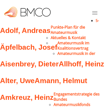
Chorleiter
Abel, Georg
Adams, Wilhelm
Toggle
navigat
5-
Punkte-Plan für die
Adolf, Andreas
Amateurmusik
Aktuelles & Kontakt
Amateurmusik im
Äpfelbach, Josef
Koalitionsvertrag
Amateurmusik in der
Aisenbrey, Dieter
Allhoff, Heinz
Alter, Uwe
Amann, Helmut
Engagementstrategie des
Amkreuz, Heinz
Bundes
Amateurmusikfonds