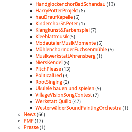
HandglockenchorBadSchandau
(13)
HarryPotterProjekt
(6)
hauDraufKapelle
(6)
KinderchorSt.Peter
(1)
Klangkunst&Farbenspiel
(7)
Kleeblattmusik
(5)
ModautalerMusikMomente
(5)
MühlenchorinderFuchsenmühle
(5)
MusikwerkstattAhrensberg
(1)
NiersKendel
(6)
PitchPlease
(13)
PoliticalLied
(3)
RootSinging
(2)
Ukulele bauen und spielen
(9)
VillageVisionSongContest
(7)
Werkstatt Quillo
(47)
WesterwälderSoundPaintingOrchestra
(1)
News
(66)
PMP
(17)
Presse
(1)