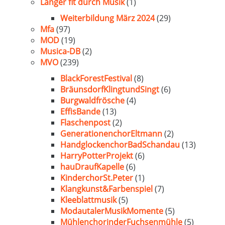
Länger fit durch Musik
(1)
Weiterbildung März 2024
(29)
Mfa
(97)
MOD
(19)
Musica-DB
(2)
MVO
(239)
BlackForestFestival
(8)
BräunsdorfKlingtundSingt
(6)
Burgwaldfrösche
(4)
EffisBande
(13)
Flaschenpost
(2)
GenerationenchorEltmann
(2)
HandglockenchorBadSchandau
(13)
HarryPotterProjekt
(6)
hauDraufKapelle
(6)
KinderchorSt.Peter
(1)
Klangkunst&Farbenspiel
(7)
Kleeblattmusik
(5)
ModautalerMusikMomente
(5)
MühlenchorinderFuchsenmühle
(5)