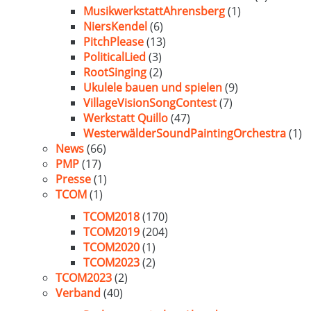
MusikwerkstattAhrensberg
(1)
NiersKendel
(6)
PitchPlease
(13)
PoliticalLied
(3)
RootSinging
(2)
Ukulele bauen und spielen
(9)
VillageVisionSongContest
(7)
Werkstatt Quillo
(47)
WesterwälderSoundPaintingOrchestra
(1)
News
(66)
PMP
(17)
Presse
(1)
TCOM
(1)
TCOM2018
(170)
TCOM2019
(204)
TCOM2020
(1)
TCOM2023
(2)
TCOM2023
(2)
Verband
(40)