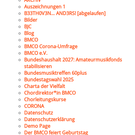
ARCHIV
Auszeichnungen 1
B33TH0V3N… AND3RS! [abgelaufen]
Bilder
BJC
Blog
BMCO
BMCO Corona-Umfrage
BMCO e.V.
Bundeshaushalt 2027: Amateurmusikfonds
stabilisieren
Bundesmusiktreffen 60plus
Bundestagswahl 2025
Charta der Vielfalt
Chordirektor*in BMCO
Chorleitungskurse
CORONA
Datenschutz
Datenschutzerklärung
Demo Page
Der BMCO feiert Geburtstag