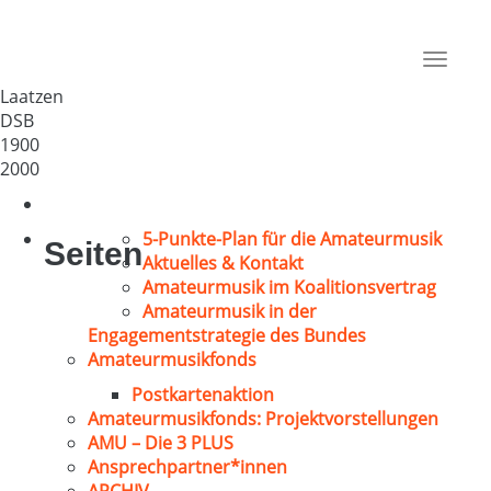
Rethener Männer-Quartett
Deutschland
Toggle
30880
navigat
Laatzen
DSB
1900
2000
5-Punkte-Plan für die Amateurmusik
Seiten
Aktuelles & Kontakt
Amateurmusik im Koalitionsvertrag
Amateurmusik in der
Engagementstrategie des Bundes
Amateurmusikfonds
Postkartenaktion
Amateurmusikfonds: Projektvorstellungen
AMU – Die 3 PLUS
Ansprechpartner*innen