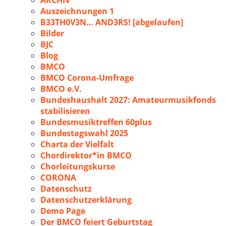
ARCHIV
Auszeichnungen 1
B33TH0V3N… AND3RS! [abgelaufen]
Bilder
BJC
Blog
BMCO
BMCO Corona-Umfrage
BMCO e.V.
Bundeshaushalt 2027: Amateurmusikfonds
stabilisieren
Bundesmusiktreffen 60plus
Bundestagswahl 2025
Charta der Vielfalt
Chordirektor*in BMCO
Chorleitungskurse
CORONA
Datenschutz
Datenschutzerklärung
Demo Page
Der BMCO feiert Geburtstag