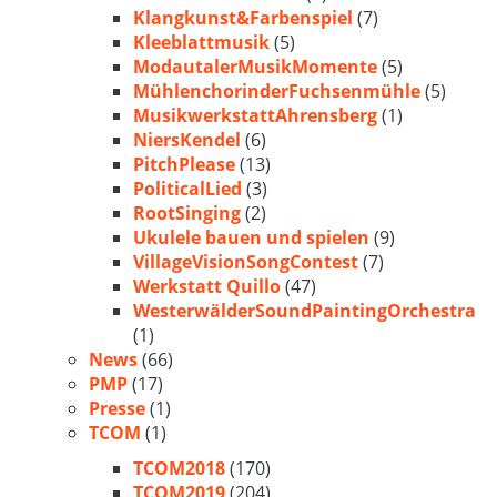
Klangkunst&Farbenspiel
(7)
Kleeblattmusik
(5)
ModautalerMusikMomente
(5)
MühlenchorinderFuchsenmühle
(5)
MusikwerkstattAhrensberg
(1)
NiersKendel
(6)
PitchPlease
(13)
PoliticalLied
(3)
RootSinging
(2)
Ukulele bauen und spielen
(9)
VillageVisionSongContest
(7)
Werkstatt Quillo
(47)
WesterwälderSoundPaintingOrchestra
(1)
News
(66)
PMP
(17)
Presse
(1)
TCOM
(1)
TCOM2018
(170)
TCOM2019
(204)