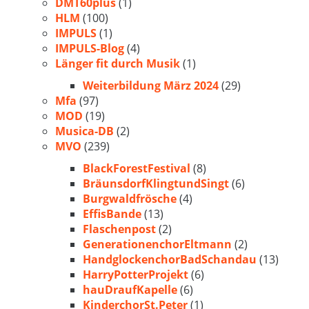
DMT60plus
(1)
HLM
(100)
IMPULS
(1)
IMPULS-Blog
(4)
Länger fit durch Musik
(1)
Weiterbildung März 2024
(29)
Mfa
(97)
MOD
(19)
Musica-DB
(2)
MVO
(239)
BlackForestFestival
(8)
BräunsdorfKlingtundSingt
(6)
Burgwaldfrösche
(4)
EffisBande
(13)
Flaschenpost
(2)
GenerationenchorEltmann
(2)
HandglockenchorBadSchandau
(13)
HarryPotterProjekt
(6)
hauDraufKapelle
(6)
KinderchorSt.Peter
(1)