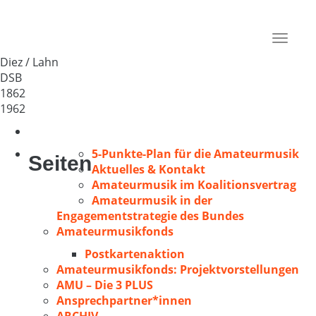
MGV „Germania“ Freiendiez
Deutschland
Toggle
65582
navigat
Diez / Lahn
DSB
1862
1962
5-Punkte-Plan für die Amateurmusik
Seiten
Aktuelles & Kontakt
Amateurmusik im Koalitionsvertrag
Amateurmusik in der
Engagementstrategie des Bundes
Amateurmusikfonds
Postkartenaktion
Amateurmusikfonds: Projektvorstellungen
AMU – Die 3 PLUS
Ansprechpartner*innen