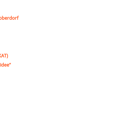
oberdorf
KAT)
idee“