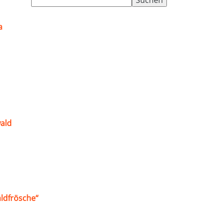
nach:
a
ald
ldfrösche“