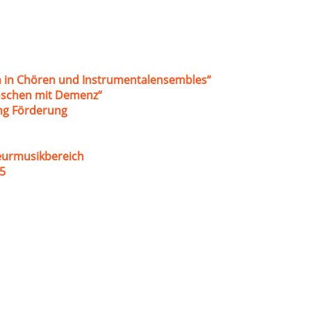
 in Chören und Instrumentalensembles“
nschen mit Demenz“
ung Förderung
eurmusikbereich
5