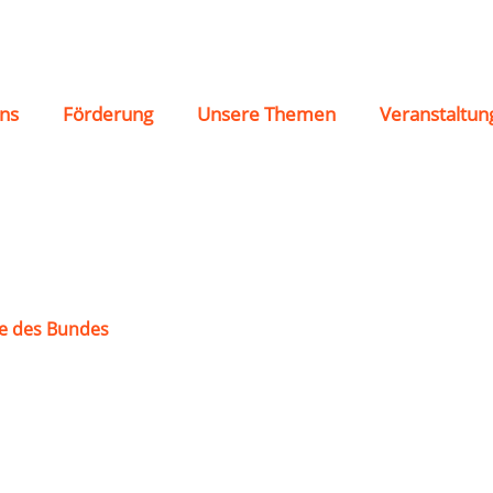
4 Braubach
ns
Förderung
Unsere Themen
Veranstaltun
e des Bundes