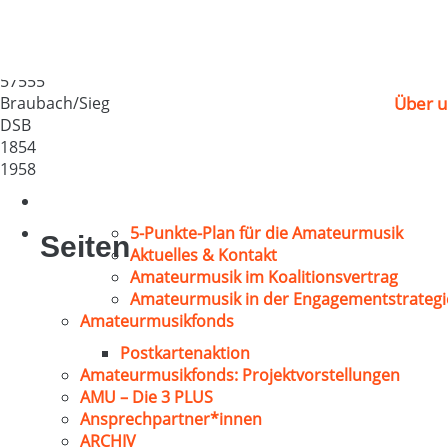
MGV „Frohsinn“ 185
Deutschland
57555
Braubach/Sieg
Über u
DSB
1854
1958
5-Punkte-Plan für die Amateurmusik
Seiten
Aktuelles & Kontakt
Amateurmusik im Koalitionsvertrag
Amateurmusik in der Engagementstrategi
Amateurmusikfonds
Postkartenaktion
Amateurmusikfonds: Projektvorstellungen
AMU – Die 3 PLUS
Ansprechpartner*innen
ARCHIV