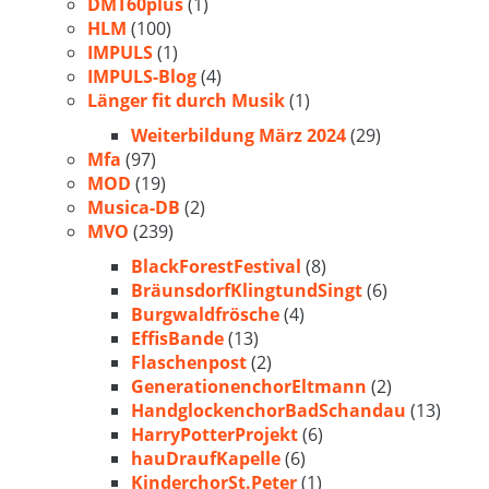
DMT60plus
(1)
HLM
(100)
IMPULS
(1)
IMPULS-Blog
(4)
Länger fit durch Musik
(1)
Weiterbildung März 2024
(29)
Mfa
(97)
MOD
(19)
Musica-DB
(2)
MVO
(239)
BlackForestFestival
(8)
BräunsdorfKlingtundSingt
(6)
Burgwaldfrösche
(4)
EffisBande
(13)
Flaschenpost
(2)
GenerationenchorEltmann
(2)
HandglockenchorBadSchandau
(13)
HarryPotterProjekt
(6)
hauDraufKapelle
(6)
KinderchorSt.Peter
(1)