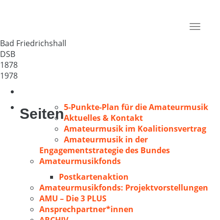
GV CONCORDIA Jagstfeld
Deutschland
Toggle
74177
navigat
Bad Friedrichshall
DSB
1878
1978
5-Punkte-Plan für die Amateurmusik
Seiten
Aktuelles & Kontakt
Amateurmusik im Koalitionsvertrag
Amateurmusik in der
Engagementstrategie des Bundes
Amateurmusikfonds
Postkartenaktion
Amateurmusikfonds: Projektvorstellungen
AMU – Die 3 PLUS
Ansprechpartner*innen