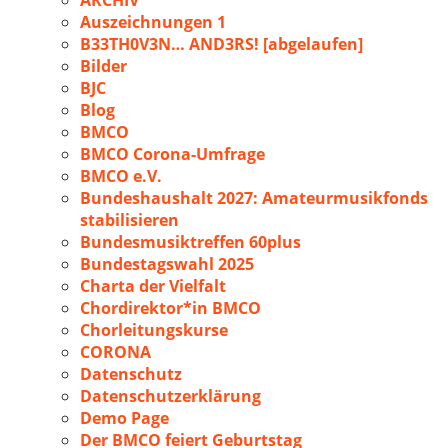
ARCHIV
Auszeichnungen 1
B33TH0V3N… AND3RS! [abgelaufen]
Bilder
BJC
Blog
BMCO
BMCO Corona-Umfrage
BMCO e.V.
Bundeshaushalt 2027: Amateurmusikfonds
stabilisieren
Bundesmusiktreffen 60plus
Bundestagswahl 2025
Charta der Vielfalt
Chordirektor*in BMCO
Chorleitungskurse
CORONA
Datenschutz
Datenschutzerklärung
Demo Page
Der BMCO feiert Geburtstag