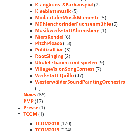
Klangkunst&Farbenspiel
(7)
Kleeblattmusik
(5)
ModautalerMusikMomente
(5)
MühlenchorinderFuchsenmühle
(5)
MusikwerkstattAhrensberg
(1)
NiersKendel
(6)
PitchPlease
(13)
PoliticalLied
(3)
RootSinging
(2)
Ukulele bauen und spielen
(9)
VillageVisionSongContest
(7)
Werkstatt Quillo
(47)
WesterwälderSoundPaintingOrchestra
(1)
News
(66)
PMP
(17)
Presse
(1)
TCOM
(1)
TCOM2018
(170)
TCOM2019
(204)