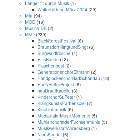
Länger fit durch Musik
(1)
Weiterbildung März 2024
(29)
Mfa
(94)
MOD
(19)
Musica-DB
(2)
MVO
(239)
BlackForestFestival
(8)
BräunsdorfKlingtundSingt
(6)
Burgwaldfrösche
(4)
EffisBande
(13)
Flaschenpost
(2)
GenerationenchorEltmann
(2)
HandglockenchorBadSchandau
(13)
HarryPotterProjekt
(6)
hauDraufKapelle
(6)
KinderchorSt.Peter
(1)
Klangkunst&Farbenspiel
(7)
Kleeblattmusik
(5)
ModautalerMusikMomente
(5)
MühlenchorinderFuchsenmühle
(5)
MusikwerkstattAhrensberg
(1)
NiersKendel
(6)