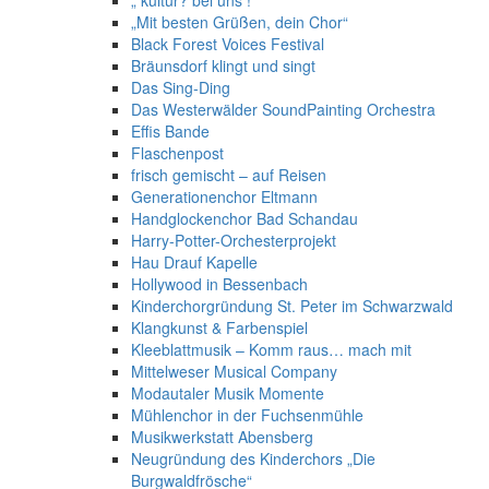
„ kultur? bei uns !“
„Mit besten Grüßen, dein Chor“
Black Forest Voices Festival
Bräunsdorf klingt und singt
Das Sing-Ding
Das Westerwälder SoundPainting Orchestra
Effis Bande
Flaschenpost
frisch gemischt – auf Reisen
Generationenchor Eltmann
Handglockenchor Bad Schandau
Harry-Potter-Orchesterprojekt
Hau Drauf Kapelle
Hollywood in Bessenbach
Kinderchorgründung St. Peter im Schwarzwald
Klangkunst & Farbenspiel
Kleeblattmusik – Komm raus… mach mit
Mittelweser Musical Company
Modautaler Musik Momente
Mühlenchor in der Fuchsenmühle
Musikwerkstatt Abensberg
Neugründung des Kinderchors „Die
Burgwaldfrösche“