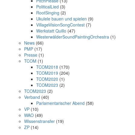
PitchPlease
(13)
PoliticalLied
(3)
RootSinging
(2)
Ukulele bauen und spielen
(9)
VillageVisionSongContest
(7)
Werkstatt Quillo
(47)
WesterwälderSoundPaintingOrchestra
(1)
News
(66)
PMP
(17)
Presse
(1)
TCOM
(1)
TCOM2018
(170)
TCOM2019
(204)
TCOM2020
(1)
TCOM2023
(2)
TCOM2023
(2)
Verband
(40)
Parlamentarischer Abend
(58)
VP
(10)
WAO
(49)
Wissenstransfer
(19)
ZP
(14)