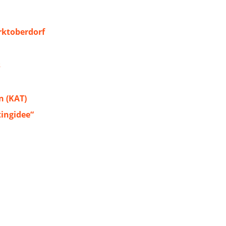
ktoberdorf
s
 (KAT)
tingidee“