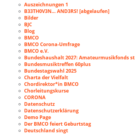
Auszeichnungen 1
B33TH0V3N… AND3RS! [abgelaufen]
Bilder
BJC
Blog
BMCO
BMCO Corona-Umfrage
BMCO e.V.
Bundeshaushalt 2027: Amateurmusikfonds sta
Bundesmusiktreffen 60plus
Bundestagswahl 2025
Charta der Vielfalt
Chordirektor*in BMCO
Chorleitungskurse
CORONA
Datenschutz
Datenschutzerklärung
Demo Page
Der BMCO feiert Geburtstag
Deutschland singt