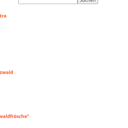
nach:
tra
rzwald
waldfrösche“