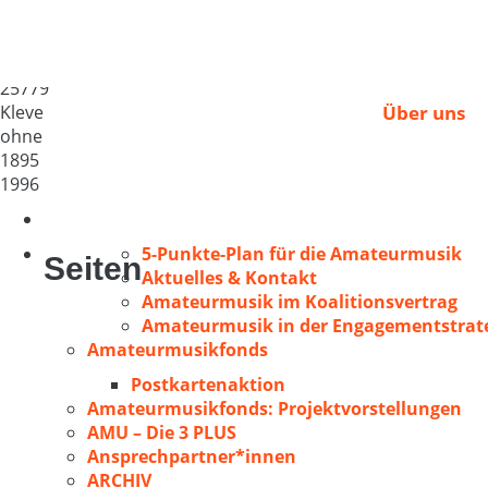
MGV Kleve von 1895
Deutschland
25779
Kleve
Über uns
ohne
1895
1996
5-Punkte-Plan für die Amateurmusik
Seiten
Aktuelles & Kontakt
Amateurmusik im Koalitionsvertrag
Amateurmusik in der Engagementstrate
Amateurmusikfonds
Postkartenaktion
Amateurmusikfonds: Projektvorstellungen
AMU – Die 3 PLUS
Ansprechpartner*innen
ARCHIV