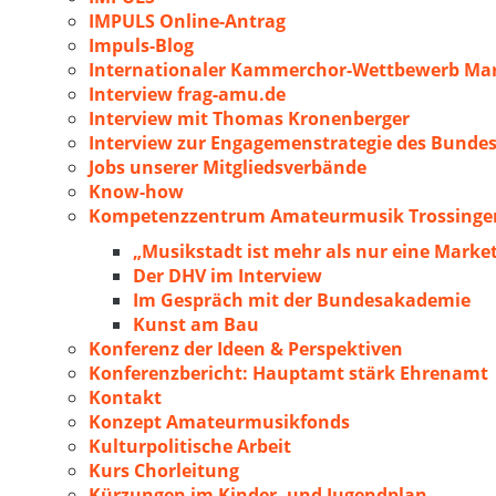
IMPULS Online-Antrag
Impuls-Blog
Internationaler Kammerchor-Wettbewerb Mar
Interview frag-amu.de
Interview mit Thomas Kronenberger
Interview zur Engagemenstrategie des Bunde
Jobs unserer Mitgliedsverbände
Know-how
Kompetenzzentrum Amateurmusik Trossingen
„Musikstadt ist mehr als nur eine Marke
Der DHV im Interview
Im Gespräch mit der Bundesakademie
Kunst am Bau
Konferenz der Ideen & Perspektiven
Konferenzbericht: Hauptamt stärk Ehrenamt
Kontakt
Konzept Amateurmusikfonds
Kulturpolitische Arbeit
Kurs Chorleitung
Kürzungen im Kinder- und Jugendplan