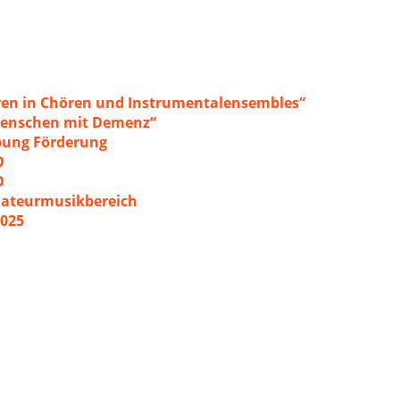
ren in Chören und Instrumentalensembles“
 Menschen mit Demenz“
ibung Förderung
O
O
mateurmusikbereich
2025