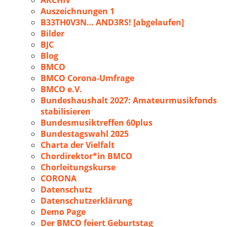
ARCHIV
Auszeichnungen 1
B33TH0V3N… AND3RS! [abgelaufen]
Bilder
BJC
Blog
BMCO
BMCO Corona-Umfrage
BMCO e.V.
Bundeshaushalt 2027: Amateurmusikfonds
stabilisieren
Bundesmusiktreffen 60plus
Bundestagswahl 2025
Charta der Vielfalt
Chordirektor*in BMCO
Chorleitungskurse
CORONA
Datenschutz
Datenschutzerklärung
Demo Page
Der BMCO feiert Geburtstag