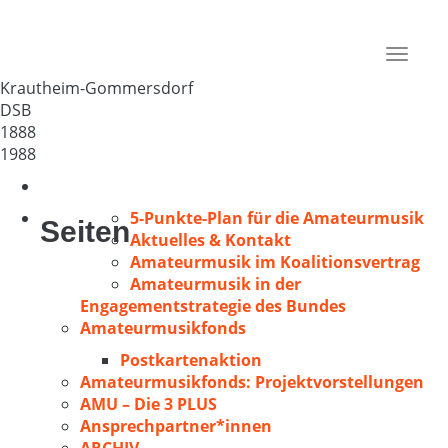
GV „Frohsinn“ Gommersdorf
Deutschland
Toggle
74238
navigat
Krautheim-Gommersdorf
DSB
1888
1988
5-Punkte-Plan für die Amateurmusik
Seiten
Aktuelles & Kontakt
Amateurmusik im Koalitionsvertrag
Amateurmusik in der
Engagementstrategie des Bundes
Amateurmusikfonds
Postkartenaktion
Amateurmusikfonds: Projektvorstellungen
AMU – Die 3 PLUS
Ansprechpartner*innen