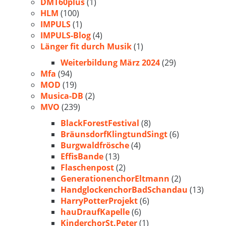
DMT60plus
(1)
HLM
(100)
IMPULS
(1)
IMPULS-Blog
(4)
Länger fit durch Musik
(1)
Weiterbildung März 2024
(29)
Mfa
(94)
MOD
(19)
Musica-DB
(2)
MVO
(239)
BlackForestFestival
(8)
BräunsdorfKlingtundSingt
(6)
Burgwaldfrösche
(4)
EffisBande
(13)
Flaschenpost
(2)
GenerationenchorEltmann
(2)
HandglockenchorBadSchandau
(13)
HarryPotterProjekt
(6)
hauDraufKapelle
(6)
KinderchorSt.Peter
(1)