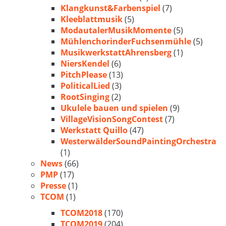
Klangkunst&Farbenspiel
(7)
Kleeblattmusik
(5)
ModautalerMusikMomente
(5)
MühlenchorinderFuchsenmühle
(5)
MusikwerkstattAhrensberg
(1)
NiersKendel
(6)
PitchPlease
(13)
PoliticalLied
(3)
RootSinging
(2)
Ukulele bauen und spielen
(9)
VillageVisionSongContest
(7)
Werkstatt Quillo
(47)
WesterwälderSoundPaintingOrchestra
(1)
News
(66)
PMP
(17)
Presse
(1)
TCOM
(1)
TCOM2018
(170)
TCOM2019
(204)