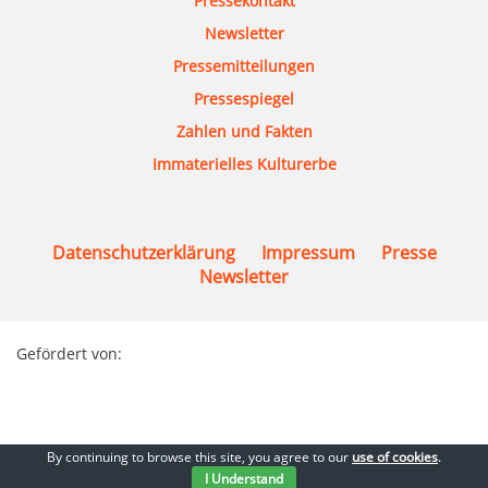
Pressekontakt
Newsletter
Pressemitteilungen
Pressespiegel
Zahlen und Fakten
Immaterielles Kulturerbe
Datenschutzerklärung
Impressum
Presse
Newsletter
Gefördert von:
By continuing to browse this site, you agree to our
use of cookies
.
© 2026 Bundesmusikverband Chor & Orchester e.V.
I Understand