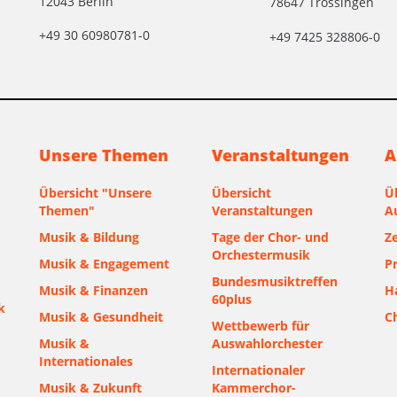
12043 Berlin
78647 Trossingen
+49 30 60980781-0
+49 7425 328806-0
Unsere Themen
Veranstaltungen
A
Übersicht "Unsere
Übersicht
Ü
Themen"
Veranstaltungen
A
Musik & Bildung
Tage der Chor- und
Ze
Orchestermusik
Musik & Engagement
P
Bundesmusiktreffen
Musik & Finanzen
H
60plus
k
Musik & Gesundheit
C
Wettbewerb für
Musik &
Auswahlorchester
Internationales
Internationaler
Musik & Zukunft
Kammerchor-