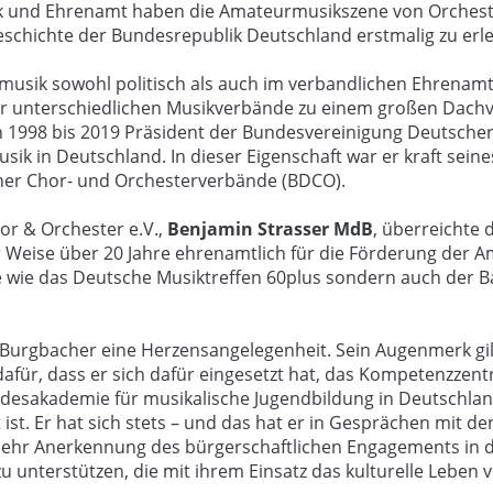
tik und Ehrenamt haben die Amateurmusikszene von Orchest
Geschichte der Bundesrepublik Deutschland erstmalig zu erl
rmusik sowohl politisch als auch im verbandlichen Ehrenam
er unterschiedlichen Musikverbände zu einem großen Dach
on 1998 bis 2019 Präsident der Bundesvereinigung Deutsche
ik in Deutschland. In dieser Eigenschaft war er kraft sein
her Chor- und Orchesterverbände (BDCO).
r & Orchester e.V.,
Benjamin Strasser MdB
, überreichte 
 Weise über 20 Jahre ehrenamtlich für die Förderung der Am
ekte wie das Deutsche Musiktreffen 60plus sondern auch d
t Burgbacher eine Herzensangelegenheit. Sein Augenmerk g
dafür, dass er sich dafür eingesetzt hat, das Kompetenzzen
ndesakademie für musikalische Jugendbildung in Deutschla
st. Er hat sich stets – und das hat er in Gesprächen mit de
mehr Anerkennung des bürgerschaftlichen Engagements in de
zu unterstützen, die mit ihrem Einsatz das kulturelle Leben