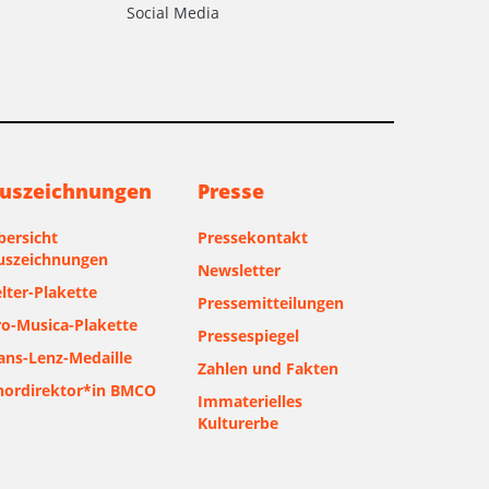
Social Media
uszeichnungen
Presse
bersicht
Pressekontakt
uszeichnungen
Newsletter
lter-Plakette
Pressemitteilungen
ro-Musica-Plakette
Pressespiegel
ans-Lenz-Medaille
Zahlen und Fakten
hordirektor*in BMCO
Immaterielles
Kulturerbe