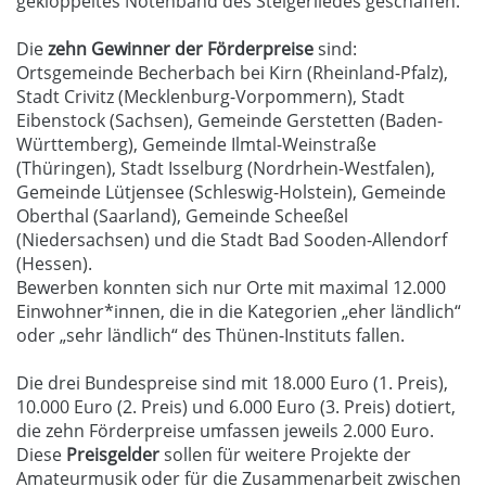
geklöppeltes Notenband des Steigerliedes geschaffen.
Die
zehn Gewinner der Förderpreise
sind:
Ortsgemeinde Becherbach bei Kirn (Rheinland-Pfalz),
Stadt Crivitz (Mecklenburg-Vorpommern), Stadt
Eibenstock (Sachsen), Gemeinde Gerstetten (Baden-
Württemberg), Gemeinde Ilmtal-Weinstraße
(Thüringen), Stadt Isselburg (Nordrhein-Westfalen),
Gemeinde Lütjensee (Schleswig-Holstein), Gemeinde
Oberthal (Saarland), Gemeinde Scheeßel
(Niedersachsen) und die Stadt Bad Sooden-Allendorf
(Hessen).
Bewerben konnten sich nur Orte mit maximal 12.000
Einwohner*innen, die in die Kategorien „eher ländlich“
oder „sehr ländlich“ des Thünen-Instituts fallen.
Die drei Bundespreise sind mit 18.000 Euro (1. Preis),
10.000 Euro (2. Preis) und 6.000 Euro (3. Preis) dotiert,
die zehn Förderpreise umfassen jeweils 2.000 Euro.
Diese
Preisgelder
sollen für weitere Projekte der
Amateurmusik oder für die Zusammenarbeit zwischen