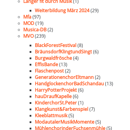
Länger fit durch Musik
(1)
Weiterbildung März 2024
(29)
Mfa
(97)
MOD
(19)
Musica-DB
(2)
MVO
(239)
BlackForestFestival
(8)
BräunsdorfKlingtundSingt
(6)
Burgwaldfrösche
(4)
EffisBande
(13)
Flaschenpost
(2)
GenerationenchorEltmann
(2)
HandglockenchorBadSchandau
(13)
HarryPotterProjekt
(6)
hauDraufKapelle
(6)
KinderchorSt.Peter
(1)
Klangkunst&Farbenspiel
(7)
Kleeblattmusik
(5)
ModautalerMusikMomente
(5)
MühlenchorinderFuchsenmühle
(5)