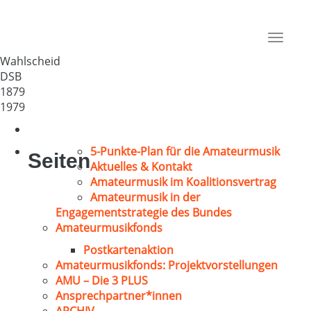
Männerchor Wahlscheid 1879
Deutschland
Toggle
53797
navigat
Wahlscheid
DSB
1879
1979
5-Punkte-Plan für die Amateurmusik
Seiten
Aktuelles & Kontakt
Amateurmusik im Koalitionsvertrag
Amateurmusik in der
Engagementstrategie des Bundes
Amateurmusikfonds
Postkartenaktion
Amateurmusikfonds: Projektvorstellungen
AMU – Die 3 PLUS
Ansprechpartner*innen