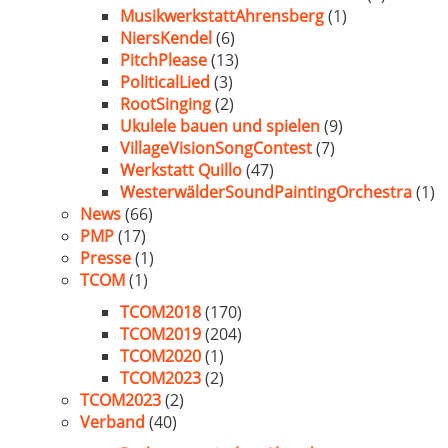
MusikwerkstattAhrensberg
(1)
NiersKendel
(6)
PitchPlease
(13)
PoliticalLied
(3)
RootSinging
(2)
Ukulele bauen und spielen
(9)
VillageVisionSongContest
(7)
Werkstatt Quillo
(47)
WesterwälderSoundPaintingOrchestra
(1)
News
(66)
PMP
(17)
Presse
(1)
TCOM
(1)
TCOM2018
(170)
TCOM2019
(204)
TCOM2020
(1)
TCOM2023
(2)
TCOM2023
(2)
Verband
(40)