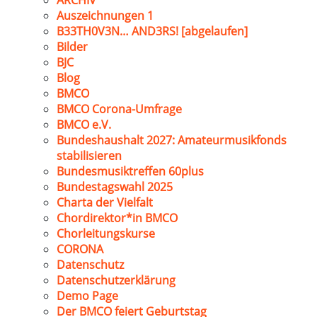
ARCHIV
Auszeichnungen 1
B33TH0V3N… AND3RS! [abgelaufen]
Bilder
BJC
Blog
BMCO
BMCO Corona-Umfrage
BMCO e.V.
Bundeshaushalt 2027: Amateurmusikfonds
stabilisieren
Bundesmusiktreffen 60plus
Bundestagswahl 2025
Charta der Vielfalt
Chordirektor*in BMCO
Chorleitungskurse
CORONA
Datenschutz
Datenschutzerklärung
Demo Page
Der BMCO feiert Geburtstag