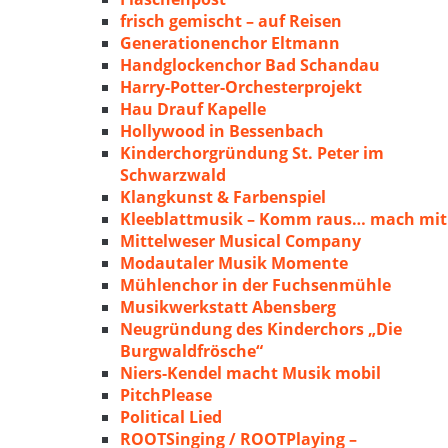
frisch gemischt – auf Reisen
Generationenchor Eltmann
Handglockenchor Bad Schandau
Harry-Potter-Orchesterprojekt
Hau Drauf Kapelle
Hollywood in Bessenbach
Kinderchorgründung St. Peter im
Schwarzwald
Klangkunst & Farbenspiel
Kleeblattmusik – Komm raus… mach mit
Mittelweser Musical Company
Modautaler Musik Momente
Mühlenchor in der Fuchsenmühle
Musikwerkstatt Abensberg
Neugründung des Kinderchors „Die
Burgwaldfrösche“
Niers-Kendel macht Musik mobil
PitchPlease
Political Lied
ROOTSinging / ROOTPlaying –