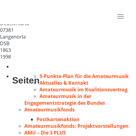
GV Langenorla-Kleindembach
e.V.
Toggle
Deutschland
navigat
07381
Langenorla
DSB
1863
1998
5-Punkte-Plan für die Amateurmusik
Seiten
Aktuelles & Kontakt
Amateurmusik im Koalitionsvertrag
Amateurmusik in der
Engagementstrategie des Bundes
Amateurmusikfonds
Postkartenaktion
Amateurmusikfonds: Projektvorstellungen
AMU – Die 3 PLUS