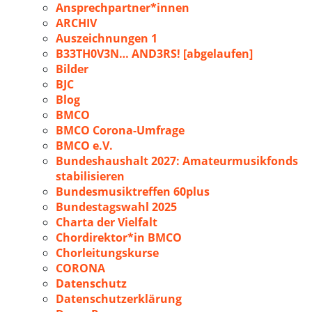
Ansprechpartner*innen
ARCHIV
Auszeichnungen 1
B33TH0V3N… AND3RS! [abgelaufen]
Bilder
BJC
Blog
BMCO
BMCO Corona-Umfrage
BMCO e.V.
Bundeshaushalt 2027: Amateurmusikfonds
stabilisieren
Bundesmusiktreffen 60plus
Bundestagswahl 2025
Charta der Vielfalt
Chordirektor*in BMCO
Chorleitungskurse
CORONA
Datenschutz
Datenschutzerklärung