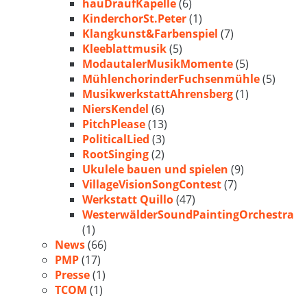
hauDraufKapelle
(6)
KinderchorSt.Peter
(1)
Klangkunst&Farbenspiel
(7)
Kleeblattmusik
(5)
ModautalerMusikMomente
(5)
MühlenchorinderFuchsenmühle
(5)
MusikwerkstattAhrensberg
(1)
NiersKendel
(6)
PitchPlease
(13)
PoliticalLied
(3)
RootSinging
(2)
Ukulele bauen und spielen
(9)
VillageVisionSongContest
(7)
Werkstatt Quillo
(47)
WesterwälderSoundPaintingOrchestra
(1)
News
(66)
PMP
(17)
Presse
(1)
TCOM
(1)