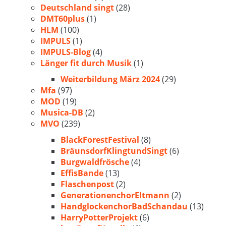
Deutschland singt
(28)
DMT60plus
(1)
HLM
(100)
IMPULS
(1)
IMPULS-Blog
(4)
Länger fit durch Musik
(1)
Weiterbildung März 2024
(29)
Mfa
(97)
MOD
(19)
Musica-DB
(2)
MVO
(239)
BlackForestFestival
(8)
BräunsdorfKlingtundSingt
(6)
Burgwaldfrösche
(4)
EffisBande
(13)
Flaschenpost
(2)
GenerationenchorEltmann
(2)
HandglockenchorBadSchandau
(13)
HarryPotterProjekt
(6)