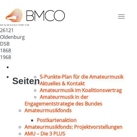
Gem.Chor „Sängerbund“
Oldenb. 1868
Toggle
Deutschland
navigat
26121
Oldenburg
DSB
1868
1968
5-Punkte-Plan für die Amateurmusik
Seiten
Aktuelles & Kontakt
Amateurmusik im Koalitionsvertrag
Amateurmusik in der
Engagementstrategie des Bundes
Amateurmusikfonds
Postkartenaktion
Amateurmusikfonds: Projektvorstellungen
AMU – Die 3 PLUS