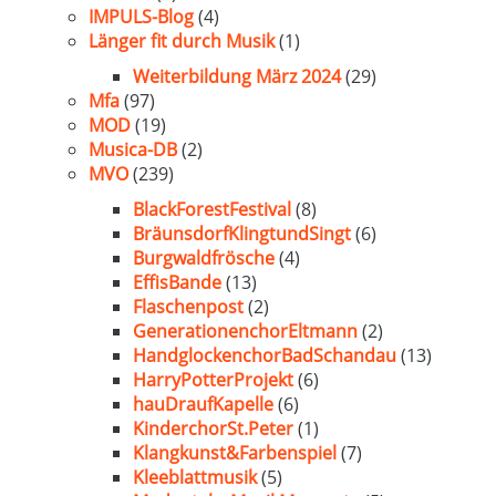
IMPULS-Blog
(4)
Länger fit durch Musik
(1)
Weiterbildung März 2024
(29)
Mfa
(97)
MOD
(19)
Musica-DB
(2)
MVO
(239)
BlackForestFestival
(8)
BräunsdorfKlingtundSingt
(6)
Burgwaldfrösche
(4)
EffisBande
(13)
Flaschenpost
(2)
GenerationenchorEltmann
(2)
HandglockenchorBadSchandau
(13)
HarryPotterProjekt
(6)
hauDraufKapelle
(6)
KinderchorSt.Peter
(1)
Klangkunst&Farbenspiel
(7)
Kleeblattmusik
(5)