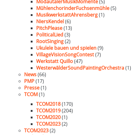
ModautalerMusikMomente
(5)
MühlenchorinderFuchsenmühle
(5)
MusikwerkstattAhrensberg
(1)
NiersKendel
(6)
PitchPlease
(13)
PoliticalLied
(3)
RootSinging
(2)
Ukulele bauen und spielen
(9)
VillageVisionSongContest
(7)
Werkstatt Quillo
(47)
WesterwälderSoundPaintingOrchestra
(1)
News
(66)
PMP
(17)
Presse
(1)
TCOM
(1)
TCOM2018
(170)
TCOM2019
(204)
TCOM2020
(1)
TCOM2023
(2)
TCOM2023
(2)