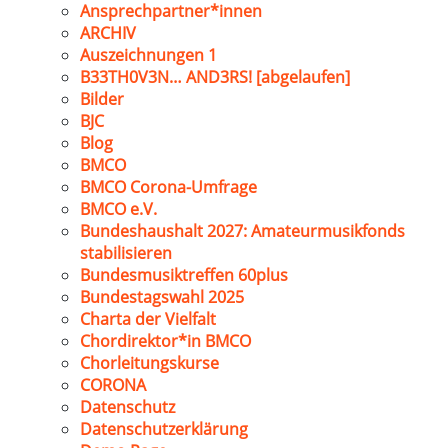
Ansprechpartner*innen
ARCHIV
Auszeichnungen 1
B33TH0V3N… AND3RS! [abgelaufen]
Bilder
BJC
Blog
BMCO
BMCO Corona-Umfrage
BMCO e.V.
Bundeshaushalt 2027: Amateurmusikfonds
stabilisieren
Bundesmusiktreffen 60plus
Bundestagswahl 2025
Charta der Vielfalt
Chordirektor*in BMCO
Chorleitungskurse
CORONA
Datenschutz
Datenschutzerklärung