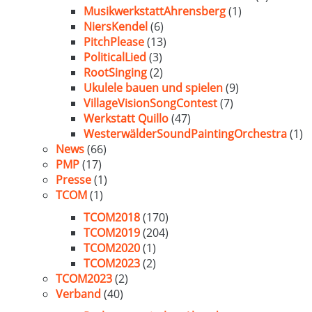
MusikwerkstattAhrensberg
(1)
NiersKendel
(6)
PitchPlease
(13)
PoliticalLied
(3)
RootSinging
(2)
Ukulele bauen und spielen
(9)
VillageVisionSongContest
(7)
Werkstatt Quillo
(47)
WesterwälderSoundPaintingOrchestra
(1)
News
(66)
PMP
(17)
Presse
(1)
TCOM
(1)
TCOM2018
(170)
TCOM2019
(204)
TCOM2020
(1)
TCOM2023
(2)
TCOM2023
(2)
Verband
(40)