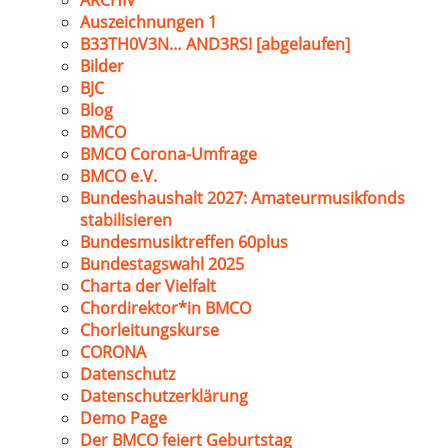
ARCHIV
Auszeichnungen 1
B33TH0V3N… AND3RS! [abgelaufen]
Bilder
BJC
Blog
BMCO
BMCO Corona-Umfrage
BMCO e.V.
Bundeshaushalt 2027: Amateurmusikfonds
stabilisieren
Bundesmusiktreffen 60plus
Bundestagswahl 2025
Charta der Vielfalt
Chordirektor*in BMCO
Chorleitungskurse
CORONA
Datenschutz
Datenschutzerklärung
Demo Page
Der BMCO feiert Geburtstag