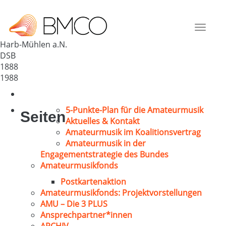
„Frohsinn Mühlen a.N.“
Deutschland
Toggle
72160
navigat
Harb-Mühlen a.N.
DSB
1888
1988
5-Punkte-Plan für die Amateurmusik
Seiten
Aktuelles & Kontakt
Amateurmusik im Koalitionsvertrag
Amateurmusik in der
Engagementstrategie des Bundes
Amateurmusikfonds
Postkartenaktion
Amateurmusikfonds: Projektvorstellungen
AMU – Die 3 PLUS
Ansprechpartner*innen