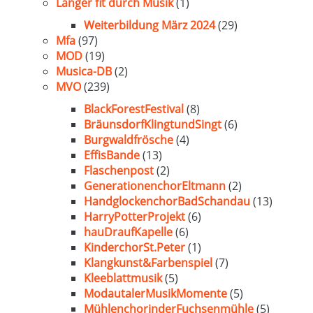
Länger fit durch Musik
(1)
Weiterbildung März 2024
(29)
Mfa
(97)
MOD
(19)
Musica-DB
(2)
MVO
(239)
BlackForestFestival
(8)
BräunsdorfKlingtundSingt
(6)
Burgwaldfrösche
(4)
EffisBande
(13)
Flaschenpost
(2)
GenerationenchorEltmann
(2)
HandglockenchorBadSchandau
(13)
HarryPotterProjekt
(6)
hauDraufKapelle
(6)
KinderchorSt.Peter
(1)
Klangkunst&Farbenspiel
(7)
Kleeblattmusik
(5)
ModautalerMusikMomente
(5)
MühlenchorinderFuchsenmühle
(5)