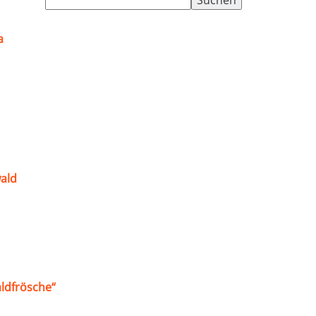
nach:
a
ald
ldfrösche“