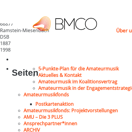
Chorgemeinschaft 1
Deutschland
66877
Ramstein-Miesenbach
Über u
DSB
1887
1998
5-Punkte-Plan für die Amateurmusik
Seiten
Aktuelles & Kontakt
Amateurmusik im Koalitionsvertrag
Amateurmusik in der Engagementstrategi
Amateurmusikfonds
Postkartenaktion
Amateurmusikfonds: Projektvorstellungen
AMU – Die 3 PLUS
Ansprechpartner*innen
ARCHIV