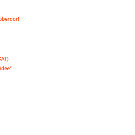
oberdorf
KAT)
idee“