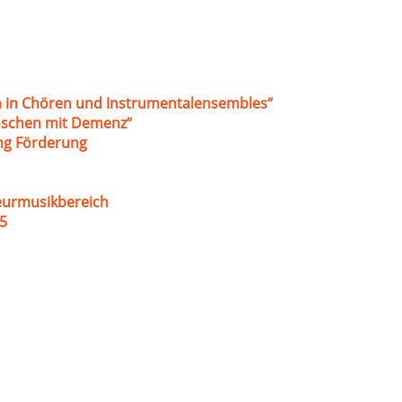
 in Chören und Instrumentalensembles“
nschen mit Demenz“
ung Förderung
eurmusikbereich
5