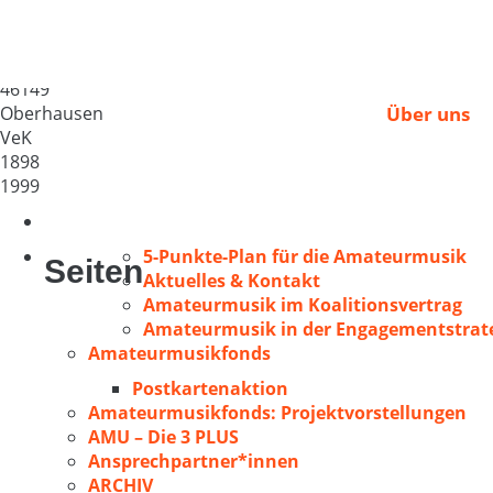
Chor d Lutherkirche
Deutschland
46149
Oberhausen
Über uns
VeK
1898
1999
5-Punkte-Plan für die Amateurmusik
Seiten
Aktuelles & Kontakt
Amateurmusik im Koalitionsvertrag
Amateurmusik in der Engagementstrate
Amateurmusikfonds
Postkartenaktion
Amateurmusikfonds: Projektvorstellungen
AMU – Die 3 PLUS
Ansprechpartner*innen
ARCHIV