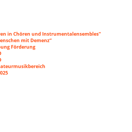
ren in Chören und Instrumentalensembles“
 Menschen mit Demenz“
ibung Förderung
O
O
mateurmusikbereich
2025