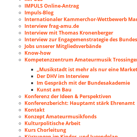
IMPULS Online-Antrag
Impuls-Blog
Internationaler Kammerchor-Wettbewerb Mar
Interview frag-amu.de
Interview mit Thomas Kronenberger
Interview zur Engagemenstrategie des Bunde
Jobs unserer Mitgliedsverbände
Know-how
Kompetenzzentrum Amateurmusik Trossingen
„Musikstadt ist mehr als nur eine Marke
Der DHV im Interview
Im Gespräch mit der Bundesakademie
Kunst am Bau
Konferenz der Ideen & Perspektiven
Konferenzbericht: Hauptamt stärk Ehrenamt
Kontakt
Konzept Amateurmusikfonds
Kulturpolitische Arbeit
Kurs Chorleitung
Kürzungen im Kinder- und Jugendplan