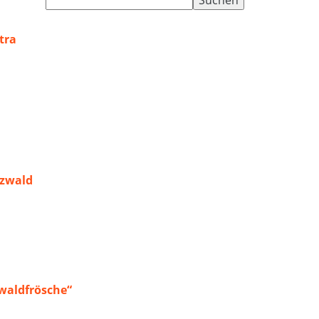
nach:
tra
rzwald
waldfrösche“