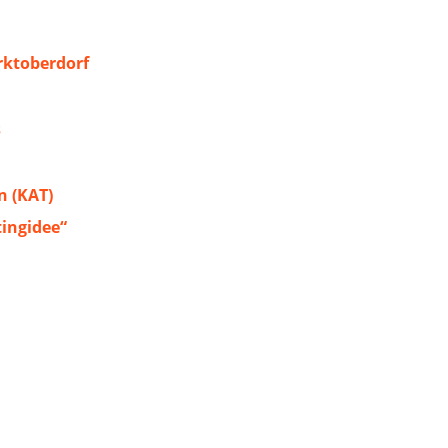
ktoberdorf
s
 (KAT)
tingidee“