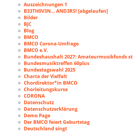
Auszeichnungen 1
B33TH0V3N… AND3RS! [abgelaufen]
Bilder
BJC
Blog
BMCO
BMCO Corona-Umfrage
BMCO e.V.
Bundeshaushalt 2027: Amateurmusikfonds sta
Bundesmusiktreffen 60plus
Bundestagswahl 2025
Charta der Vielfalt
Chordirektor*in BMCO
Chorleitungskurse
CORONA
Datenschutz
Datenschutzerklärung
Demo Page
Der BMCO feiert Geburtstag
Deutschland singt